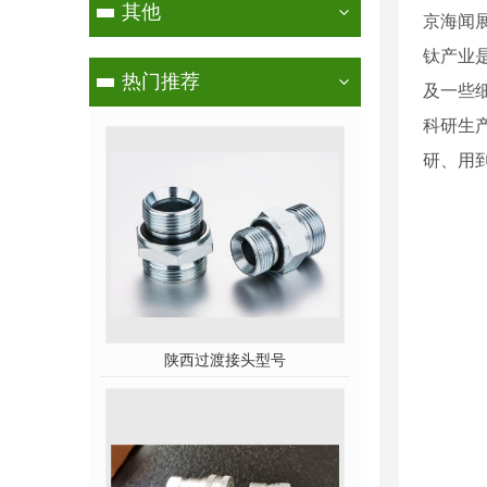
其他
京海闻
钛产业
热门推荐
及一些
科研生
研、用
陕西过渡接头型号