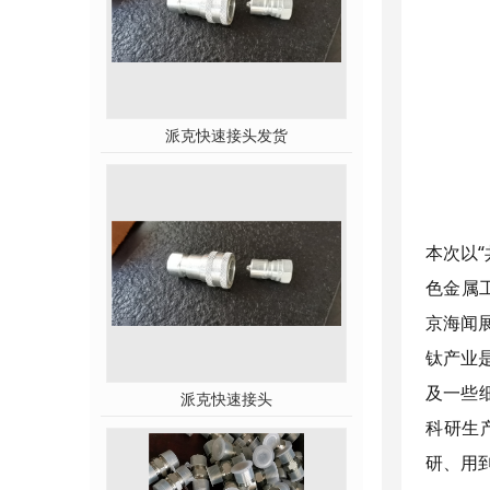
派克快速接头发货
本次以
色金属
京海闻
钛产业
及一些
派克快速接头
科研生
研、用